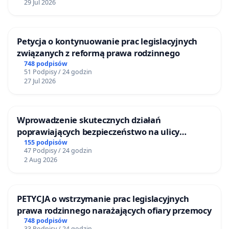
29 Jul 2026
Petycja o kontynuowanie prac legislacyjnych
związanych z reformą prawa rodzinnego
748 podpisów
51 Podpisy / 24 godzin
27 Jul 2026
Wprowadzenie skutecznych działań
poprawiających bezpieczeństwo na ulicy
Żeromskiego w Otwocku
155 podpisów
47 Podpisy / 24 godzin
2 Aug 2026
PETYCJA o wstrzymanie prac legislacyjnych
prawa rodzinnego narażających ofiary przemocy
748 podpisów
33 Podpisy / 24 godzin