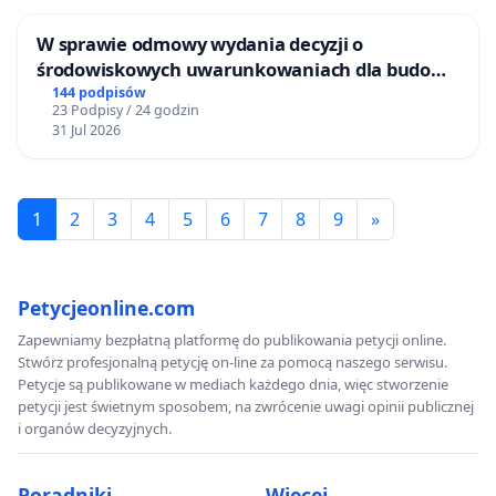
W sprawie odmowy wydania decyzji o
środowiskowych uwarunkowaniach dla budowy
zakładu wytwarzania biometanu „Krynki” w
144 podpisów
23 Podpisy / 24 godzin
Ostrowiu Południowym oraz ochrony
31 Jul 2026
mieszkańców i Puszczy Knyszyńskiej
1
2
3
4
5
6
7
8
9
»
Petycjeonline.com
Zapewniamy bezpłatną platformę do publikowania petycji online.
Stwórz profesjonalną petycję on-line za pomocą naszego serwisu.
Petycje są publikowane w mediach każdego dnia, więc stworzenie
petycji jest świetnym sposobem, na zwrócenie uwagi opinii publicznej
i organów decyzyjnych.
Poradniki
Więcej