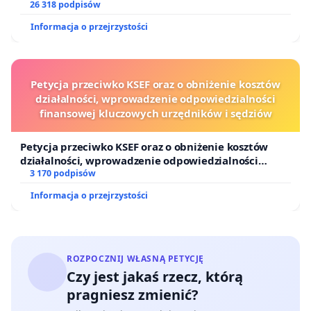
26 318 podpisów
Informacja o przejrzystości
Petycja przeciwko KSEF oraz o obniżenie kosztów
działalności, wprowadzenie odpowiedzialności
finansowej kluczowych urzędników i sędziów
Petycja przeciwko KSEF oraz o obniżenie kosztów
działalności, wprowadzenie odpowiedzialności
finansowej kluczowych urzędników i sędziów
3 170 podpisów
Informacja o przejrzystości
ROZPOCZNIJ WŁASNĄ PETYCJĘ
Czy jest jakaś rzecz, którą
pragniesz zmienić?