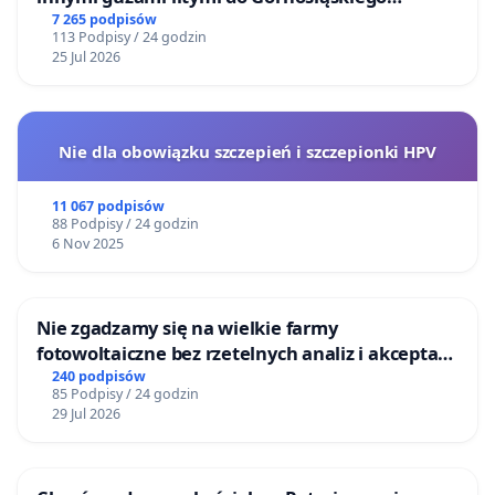
Centrum Zdrowia Dziecka w Katowicach
7 265 podpisów
113 Podpisy / 24 godzin
25 Jul 2026
Nie dla obowiązku szczepień i szczepionki HPV
11 067 podpisów
88 Podpisy / 24 godzin
6 Nov 2025
Nie zgadzamy się na wielkie farmy
fotowoltaiczne bez rzetelnych analiz i akceptacji
mieszkańców
240 podpisów
85 Podpisy / 24 godzin
29 Jul 2026