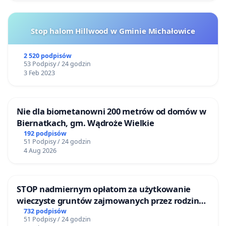
Stop halom Hillwood w Gminie Michałowice
2 520 podpisów
53 Podpisy / 24 godzin
3 Feb 2023
Nie dla biometanowni 200 metrów od domów w
Biernatkach, gm. Wądroże Wielkie
192 podpisów
51 Podpisy / 24 godzin
4 Aug 2026
STOP nadmiernym opłatom za użytkowanie
wieczyste gruntów zajmowanych przez rodzinne
ogrody działkowe.
732 podpisów
51 Podpisy / 24 godzin