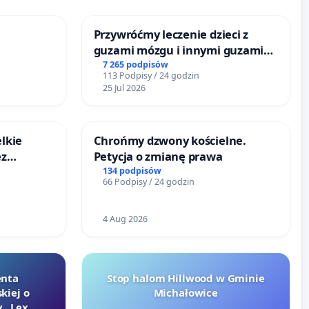
Przywróćmy leczenie dzieci z
guzami mózgu i innymi guzami
litymi do Górnośląskiego
7 265 podpisów
113 Podpisy / 24 godzin
Centrum Zdrowia Dziecka w
25 Jul 2026
Katowicach
lkie
Chrońmy dzwony kościelne.
ez
Petycja o zmianę prawa
ptacji
134 podpisów
66 Podpisy / 24 godzin
4 Aug 2026
enta
Stop halom Hillwood w Gminie
kiej o
Michałowice
 „Lex