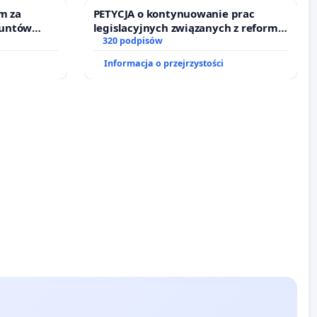
m za
PETYCJA o kontynuowanie prac
runtów
legislacyjnych związanych z reformą
nne ogrody
prawa rodzinnego
320 podpisów
Informacja o przejrzystości