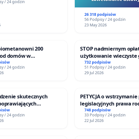
sy / 24 godzin
Szarlatan”
26 318 podpisów
56 Podpisy / 24 godzin
6
23 May 2026
 biometanowni 200
STOP nadmiernym opła
 od domów w
użytkowanie wieczyste
kach, gm. Wądroże
zajmowanych przez rod
pisów
732 podpisów
sy / 24 godzin
51 Podpisy / 24 godzin
ogrody działkowe.
26
29 Jul 2026
zenie skutecznych
PETYCJA o wstrzymanie 
 poprawiających
legislacyjnych prawa r
eństwo na ulicy
narażających ofiary pr
pisów
748 podpisów
sy / 24 godzin
33 Podpisy / 24 godzin
iego w Otwocku
26
22 Jul 2026