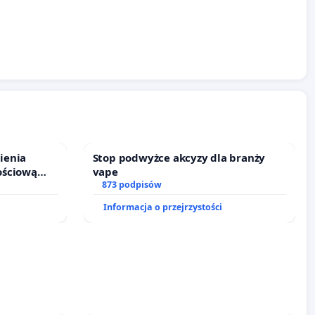
ienia
Stop podwyżce akcyzy dla branży
ościową
vape
o leczenia
873 podpisów
ycznych.
Informacja o przejrzystości