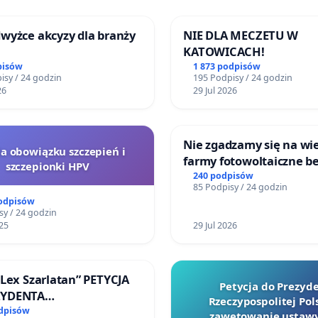
wyżce akcyzy dla branży
NIE DLA MECZETU W
KATOWICACH!
pisów
1 873 podpisów
isy / 24 godzin
195 Podpisy / 24 godzin
26
29 Jul 2026
Nie zgadzamy się na wie
la obowiązku szczepień i
farmy fotowoltaiczne b
szczepionki HPV
rzetelnych analiz i akce
240 podpisów
85 Podpisy / 24 godzin
mieszkańców
podpisów
sy / 24 godzin
25
29 Jul 2026
„Lex Szarlatan” PETYCJA
Petycja do Prezyd
ZYDENTA
Rzeczypospolitej Pols
OSPOLITEJ POLSKIEJ
odpisów
zawetowanie ustawy