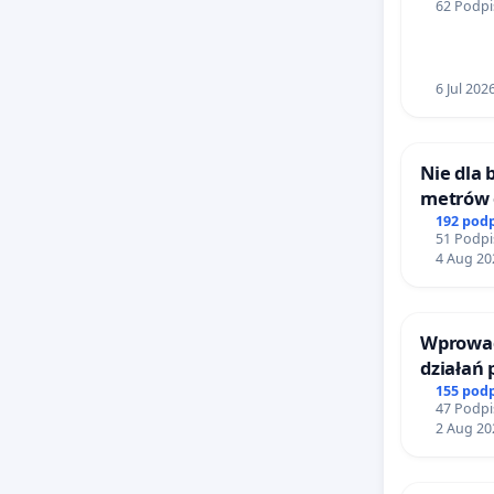
62 Podpi
6 Jul 202
Nie dla
metrów
Biernat
192 pod
51 Podpi
Wielkie
4 Aug 20
Wprowad
działań
bezpiecz
155 pod
47 Podpi
Żeromsk
2 Aug 20