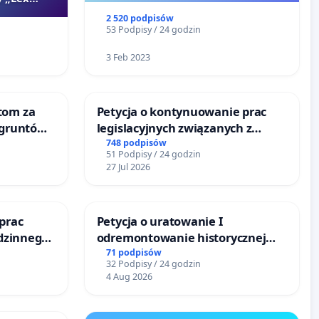
2 520 podpisów
53 Podpisy / 24 godzin
3 Feb 2023
tom za
Petycja o kontynuowanie prac
 gruntów
legislacyjnych związanych z
zinne
reformą prawa rodzinnego
748 podpisów
51 Podpisy / 24 godzin
27 Jul 2026
prac
Petycja o uratowanie I
odzinnego
odremontowanie historycznej
zemocy
Lokomotywy sm42-914
71 podpisów
32 Podpisy / 24 godzin
4 Aug 2026