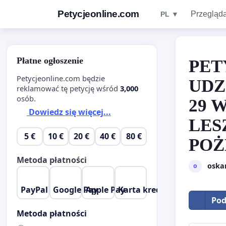
Petycjeonline.com
Przegląda
PL ▼
Płatne ogłoszenie
PET
Petycjeonline.com będzie
UDZ
reklamować tę petycję wśród
3,000
osób.
29 
Dowiedz się więcej...
LES
5 €
10 €
20 €
40 €
80 €
POŻ
Metoda płatności
oska
o
PayPal
Google Pay
Apple Pay
Karta kredytowa
Pod
Metoda płatności