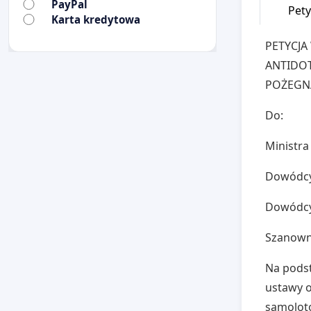
PayPal
Pety
Karta kredytowa
PETYCJA
ANTIDO
POŻEGN
Do:
Ministr
Dowódcy 
Dowódcy
Szanown
Na podst
ustawy o
samolotó