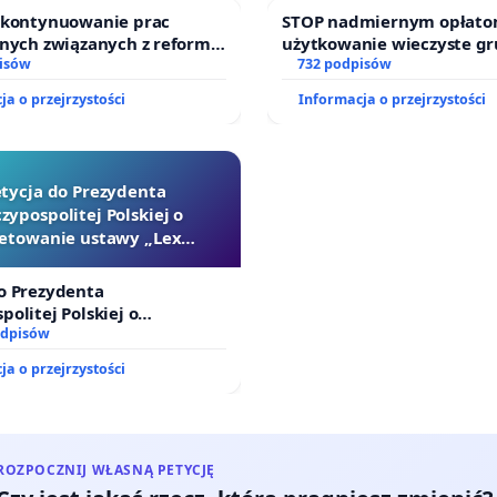
o kontynuowanie prac
STOP nadmiernym opłato
jnych związanych z reformą
użytkowanie wieczyste g
dzinnego
isów
zajmowanych przez rodzi
732 podpisów
działkowe.
ja o przejrzystości
Informacja o przejrzystości
tycja do Prezydenta
zypospolitej Polskiej o
etowanie ustawy „Lex
Szarlatan”
o Prezydenta
politej Polskiej o
nie ustawy „Lex Szarlatan”
odpisów
ja o przejrzystości
ROZPOCZNIJ WŁASNĄ PETYCJĘ