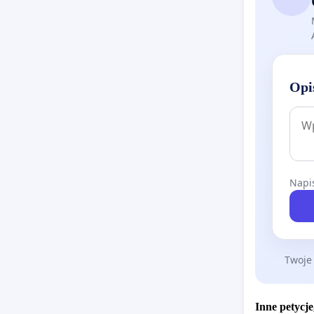
Opi
Napis
Twoje
Inne petycje