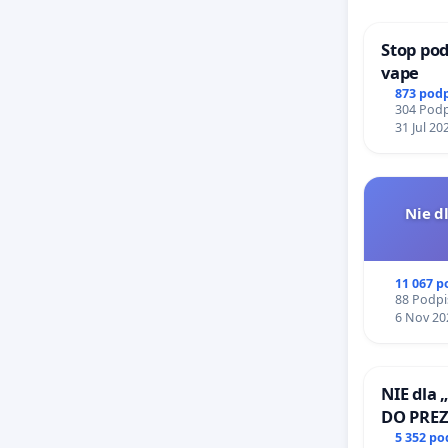
Stop pod
vape
873 pod
304 Podp
31 Jul 20
Nie d
11 067 
88 Podpi
6 Nov 20
NIE dla 
DO PRE
RZECZYP
5 352 p