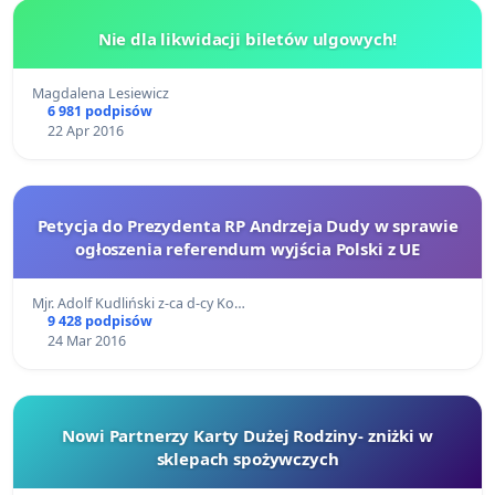
Nie dla likwidacji biletów ulgowych!
Magdalena Lesiewicz
6 981 podpisów
22 Apr 2016
Petycja do Prezydenta RP Andrzeja Dudy w sprawie
ogłoszenia referendum wyjścia Polski z UE
Mjr. Adolf Kudliński z-ca d-cy Ko…
9 428 podpisów
24 Mar 2016
Nowi Partnerzy Karty Dużej Rodziny- zniżki w
sklepach spożywczych