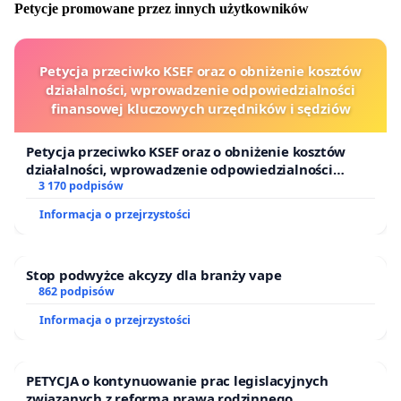
Petycje promowane przez innych użytkowników
Petycja przeciwko KSEF oraz o obniżenie kosztów
działalności, wprowadzenie odpowiedzialności
finansowej kluczowych urzędników i sędziów
Petycja przeciwko KSEF oraz o obniżenie kosztów
działalności, wprowadzenie odpowiedzialności
finansowej kluczowych urzędników i sędziów
3 170 podpisów
Informacja o przejrzystości
Stop podwyżce akcyzy dla branży vape
862 podpisów
Informacja o przejrzystości
PETYCJA o kontynuowanie prac legislacyjnych
związanych z reformą prawa rodzinnego