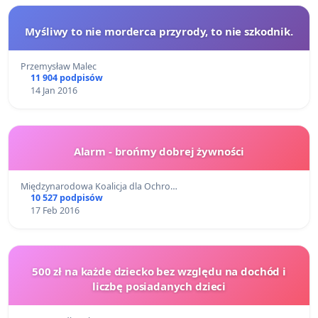
Myśliwy to nie morderca przyrody, to nie szkodnik.
Przemysław Malec
11 904 podpisów
14 Jan 2016
Alarm - brońmy dobrej żywności
Międzynarodowa Koalicja dla Ochro…
10 527 podpisów
17 Feb 2016
500 zł na każde dziecko bez względu na dochód i
liczbę posiadanych dzieci