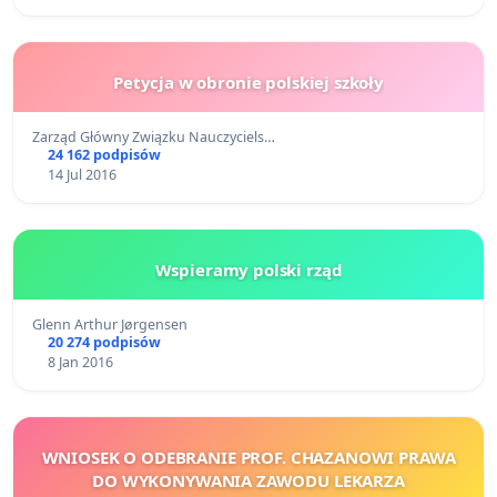
Petycja w obronie polskiej szkoły
Zarząd Główny Związku Nauczyciels…
24 162 podpisów
14 Jul 2016
Wspieramy polski rząd
Glenn Arthur Jørgensen
20 274 podpisów
8 Jan 2016
WNIOSEK O ODEBRANIE PROF. CHAZANOWI PRAWA
DO WYKONYWANIA ZAWODU LEKARZA