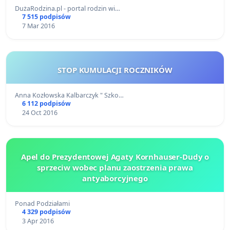
DużaRodzina.pl - portal rodzin wi…
7 515 podpisów
7 Mar 2016
STOP KUMULACJI ROCZNIKÓW
Anna Kozłowska Kalbarczyk " Szko…
6 112 podpisów
24 Oct 2016
Apel do Prezydentowej Agaty Kornhauser-Dudy o
sprzeciw wobec planu zaostrzenia prawa
antyaborcyjnego
Ponad Podziałami
4 329 podpisów
3 Apr 2016