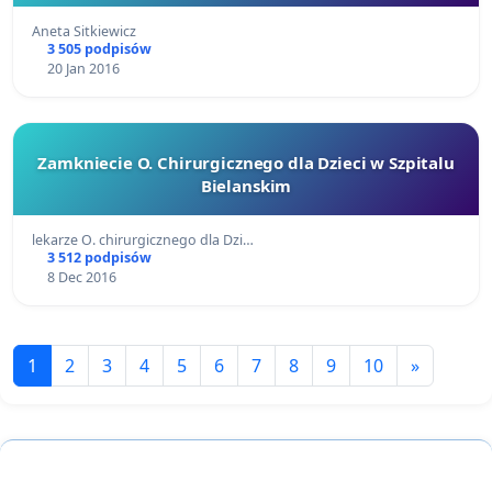
Aneta Sitkiewicz
3 505 podpisów
20 Jan 2016
Zamkniecie O. Chirurgicznego dla Dzieci w Szpitalu
Bielanskim
lekarze O. chirurgicznego dla Dzi…
3 512 podpisów
8 Dec 2016
1
2
3
4
5
6
7
8
9
10
»