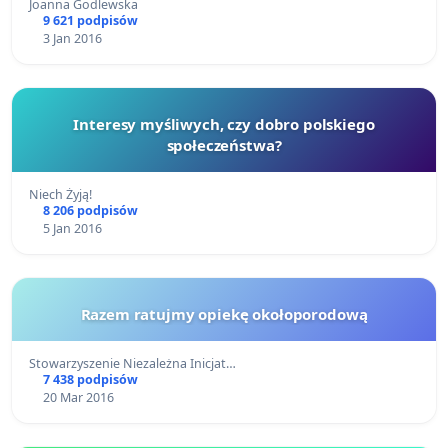
Joanna Godlewska
9 621 podpisów
3 Jan 2016
Interesy myśliwych, czy dobro polskiego
społeczeństwa?
Niech Żyją!
8 206 podpisów
5 Jan 2016
Razem ratujmy opiekę okołoporodową
Stowarzyszenie Niezależna Inicjat…
7 438 podpisów
20 Mar 2016