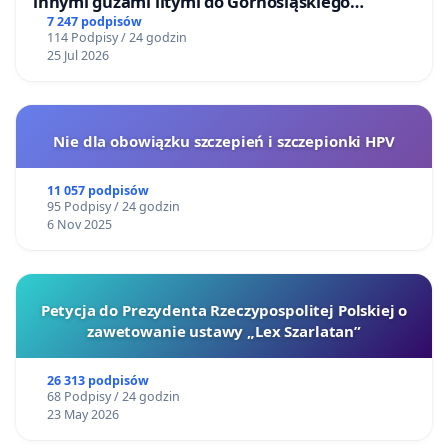
innymi guzami litymi do Górnośląskiego
Centrum Zdrowia Dziecka w Katowicach
7 247 podpisów
114 Podpisy / 24 godzin
25 Jul 2026
Nie dla obowiązku szczepień i szczepionki HPV
11 057 podpisów
95 Podpisy / 24 godzin
6 Nov 2025
Petycja do Prezydenta Rzeczypospolitej Polskiej o
zawetowanie ustawy „Lex Szarlatan”
26 313 podpisów
68 Podpisy / 24 godzin
23 May 2026