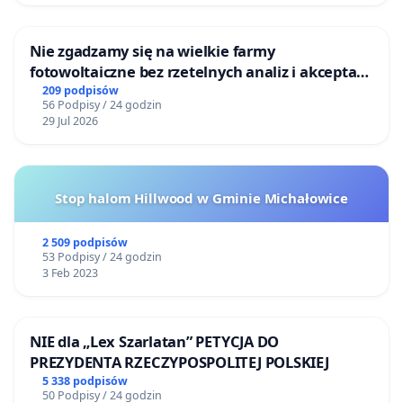
Nie zgadzamy się na wielkie farmy
fotowoltaiczne bez rzetelnych analiz i akceptacji
mieszkańców
209 podpisów
56 Podpisy / 24 godzin
29 Jul 2026
Stop halom Hillwood w Gminie Michałowice
2 509 podpisów
53 Podpisy / 24 godzin
3 Feb 2023
NIE dla „Lex Szarlatan” PETYCJA DO
PREZYDENTA RZECZYPOSPOLITEJ POLSKIEJ
5 338 podpisów
50 Podpisy / 24 godzin