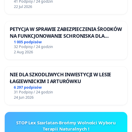
41 Podpisy / 24 godzin
22 Jul 2026
PETYCJA W SPRAWIE ZABEZPIECZENIA ŚRODKÓW
NA FUNKCJONOWANIE SCHRONISKA DLA
BEZDOMNYCH ZWIERZĄT W SKARYSZEWIE
1 005 podpisów
32 Podpisy / 24 godzin
2 Aug 2026
NIE DLA SZKODLIWYCH INWESTYCJI W LESIE
ŁAGIEWNICKIM I ARTURÓWKU
6 297 podpisów
31 Podpisy / 24 godzin
24 Jun 2026
STOP Lex Szarlatan-Brońmy Wolności Wyboru
Terapii Naturalnych !