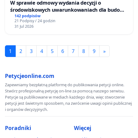
W sprawie odmowy wydania decyzji o
środowiskowych uwarunkowaniach dla budowy
zakładu wytwarzania biometanu „Krynki” w
142 podpisów
21 Podpisy / 24 godzin
Ostrowiu Południowym oraz ochrony
31 Jul 2026
mieszkańców i Puszczy Knyszyńskiej
1
2
3
4
5
6
7
8
9
»
Petycjeonline.com
Zapewniamy bezpłatną platformę do publikowania petycji online.
Stwórz profesjonalną petycję on-line za pomocą naszego serwisu.
Petycje są publikowane w mediach każdego dnia, więc stworzenie
petycji jest świetnym sposobem, na zwrócenie uwagi opinii publicznej
i organów decyzyjnych.
Poradniki
Więcej