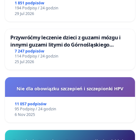
1 851 podpisów
beneficjentów wsparcia społecznego, jak i ich
194 Podpisy / 24 godzin
29 Jul 2026
wszystkich Podopiecznych.
Realizacja naszych postulatów jest zgodna z
Przywróćmy leczenie dzieci z guzami mózgu i
duchem obowiązujących praw. Nie wymaga
innymi guzami litymi do Górnośląskiego
nowelizacji żadnych ustaw ani nakładów na
Centrum Zdrowia Dziecka w Katowicach
7 247 podpisów
dodatkową infrastrukturę tylko
właściwych
114 Podpisy / 24 godzin
25 Jul 2026
decyzji wykonawczych
. Racjonalnych
rozwiązań
systemowych
nie zastąpią bowiem ani
rozproszone projekty, ani dorywcze szkolenia, ani
Nie dla obowiązku szczepień i szczepionki HPV
wolontariat.
11 057 podpisów
Beata Krupianik; Fundacja "KARUNA - Ludzie dla
95 Podpisy / 24 godzin
Zwierząt", ul. Chodecka 14/13, 03-350 Warszawa;
6 Nov 2025
Magdalena Madajczyk, Natasza Pęcherzewska;
Fundacja Dogtor ul. Wolności 1A, 81-324 Gdynia;