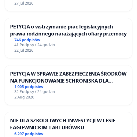
27 Jul 2026
PETYCJA o wstrzymanie prac legislacyjnych
prawa rodzinnego narażających ofiary przemocy
746 podpisów
41 Podpisy / 24 godzin
22 Jul 2026
PETYCJA W SPRAWIE ZABEZPIECZENIA ŚRODKÓW
NA FUNKCJONOWANIE SCHRONISKA DLA
BEZDOMNYCH ZWIERZĄT W SKARYSZEWIE
1 005 podpisów
32 Podpisy / 24 godzin
2 Aug 2026
NIE DLA SZKODLIWYCH INWESTYCJI W LESIE
ŁAGIEWNICKIM I ARTURÓWKU
6 297 podpisów