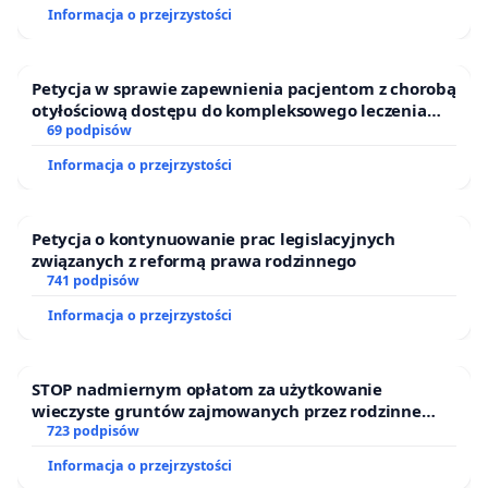
miejsce dla tych „domowników” przewidują w
Informacja o przejrzystości
rubryce „liczba ataków i pogryzień”. Wszystkim
incydentom i problemom związanym ze
Petycja w sprawie zapewnienia pacjentom z chorobą
zwierzętami winni są ludzie. Za zwierzęta domowe,
otyłościową dostępu do kompleksowego leczenia
tak samo jak za dzieci, odpowiedzialni są ich
oraz programów profilaktycznych.
69 podpisów
opiekunowie. Nieznajomość tego prawa,
Informacja o przejrzystości
wynikająca z ignorancji lub zwykłego
niedopatrzenia, nie zdejmuje odpowiedzialności z
Petycja o kontynuowanie prac legislacyjnych
nikogo.
związanych z reformą prawa rodzinnego
741 podpisów
Upowszechnienie znajomości praw i obowiązków
Informacja o przejrzystości
opiekunów zwierząt oraz wiedzy o zachowaniu
zwierząt znacząco podniosą poziom
bezpieczeństwa, nie tylko pracowników służb
STOP nadmiernym opłatom za użytkowanie
wieczyste gruntów zajmowanych przez rodzinne
społecznych. Wzmocnią też pozycję i prestiż
ogrody działkowe.
723 podpisów
Kuratorów oraz Pracowników socjalnych,
Informacja o przejrzystości
zwłaszcza w środowisku amatorów gatunków i ras