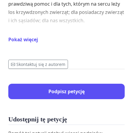
prawdziwą pomoc i dla tych, którym na sercu leży
los krzywdzonych zwierząt; dla posiadaczy zwierząt
i ich sąsiadów; dla nas wszystkich.
----------------------------------
Pokaż więcej
Warszawa,14 grudnia 2017 r.
Do Prezesa Rady Ministrów
Skontaktuj się z autorem
i Ministrów właściwych ds. Systemu wsparcia
społecznego, kurateli społecznej i sądowej oraz
pieczy zastępczej w Rządzie Rzeczypospolitej
Podpisz petycję
Polskiej
Aleje Ujazdowskie 1/3
Udostępnij tę petycję
Warszawa