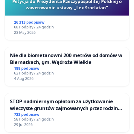
Petycja do Prezydenta Rzeczypospolitej Polskiej o
zawetowanie ustawy „Lex Szarlatan”
Magdalena Panfic, ul. Barska 7/9 m. 129, 02-315
Warszawa;
26 313 podpisów
68 Podpisy / 24 godzin
Dorota Sumińska, ul Spokojna 18, 05-152 Cybulice
23 May 2026
Małe;
Anna Taigner, ul. Fredry 19, 22-400 Zamość;
Nie dla biometanowni 200 metrów od domów w
Biernatkach, gm. Wądroże Wielkie
Anna Zajączkowska, Baraniec 9, 06-456 Ojrzeń;
188 podpisów
62 Podpisy / 24 godzin
4 Aug 2026
Małgorzata Kaminska, 608 Cedar Lk. Rd Cedar Lake,
Nova Scotia, Kanada
STOP nadmiernym opłatom za użytkowanie
wieczyste gruntów zajmowanych przez rodzinne
ogrody działkowe.
723 podpisów
58 Podpisy / 24 godzin
29 Jul 2026