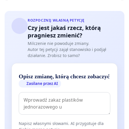
uważanych za niebezpieczne. Nowe
kompetencje
i
możliwość
skorzystania z fachowego
wsparcia
ROZPOCZNIJ WŁASNĄ PETYCJĘ
terapeutów
ludzi i zwierząt ułatwią
skuteczną
Czy jest jakaś rzecz, którą
pomoc
w rozwiązywaniu ludzkich problemów,
pragniesz zmienić?
pozwolą też uniknąć wielu kolejnych dramatów.
Milczenie nie powoduje zmiany.
Autor tej petycji zajął stanowisko i podjął
Powołanie interdyscyplinarnego zespołu
działanie. Zrobisz to samo?
specjalistów zajmujących się wsparciem
społecznym, terapią behawioralną ludzi i etologią
(behawioryzmem) zwierząt w celu opracowania i
Opisz zmianę, którą chcesz zobaczyć
wdrożenia
profesjonalnego programu
Zasilane przez AI
edukacyjnego
nie przekracza możliwości
organizacyjnych i finansowych Państwa Polskiego.
Umiejętne
włączenie tematyki zwierząt do
kompetencji służb społecznych to również
Napisz własnymi słowami. AI przygotuje dla
skuteczna forma
profilaktyki
agresji,