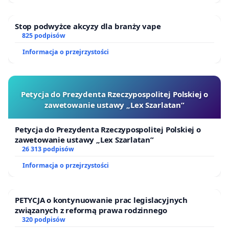
zwierzętami domowymi,
- obniżenie kosztów przeciwdziałania
Stop podwyżce akcyzy dla branży vape
825 podpisów
bezdomności zwierząt.
Informacja o przejrzystości
W rodzinach, z których wywodzą się Podopieczni
systemu wsparcia społecznego, kurateli i pieczy
zastępczej jest dużo zwierząt domowych. Zgodnie z
Petycja do Prezydenta Rzeczypospolitej Polskiej o
obowiązującymi regulacjami i wskazówkami
zawetowanie ustawy „Lex Szarlatan”
metodycznymi,
efektywna
praca
z Podopiecznymi
Petycja do Prezydenta Rzeczypospolitej Polskiej o
wymaga
uwzględniania
wszystkich uczestników
zawetowanie ustawy „Lex Szarlatan”
systemów rodzinnych
. Nie trzeba być miłośnikiem
26 313 podpisów
zwierząt, żeby zrozumieć, jak ważną rolę odgrywają
Informacja o przejrzystości
one w kształtowaniu ludzkich
postaw
,
emocji
i
relacji
. Trudne do przecenienia jest też ich
PETYCJA o kontynuowanie prac legislacyjnych
znaczenie
terapeutyczne.
Mimo to, Autorzy
związanych z reformą prawa rodzinnego
rozporządzeń, regulaminów i raportów, jedyne
320 podpisów