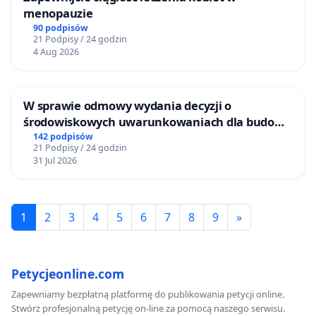
menopauzie
90 podpisów
21 Podpisy / 24 godzin
4 Aug 2026
W sprawie odmowy wydania decyzji o
środowiskowych uwarunkowaniach dla budowy
zakładu wytwarzania biometanu „Krynki” w
142 podpisów
21 Podpisy / 24 godzin
Ostrowiu Południowym oraz ochrony
31 Jul 2026
mieszkańców i Puszczy Knyszyńskiej
1
2
3
4
5
6
7
8
9
»
Petycjeonline.com
Zapewniamy bezpłatną platformę do publikowania petycji online.
Stwórz profesjonalną petycję on-line za pomocą naszego serwisu.