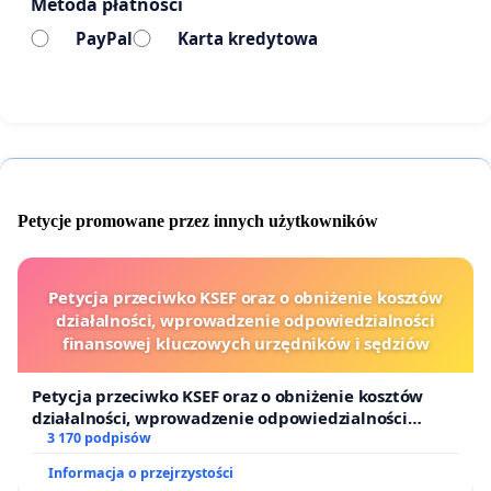
Metoda płatności
Interdyscyplinarnego zespołu specjalistów
PayPal
Karta kredytowa
zajmujących się wsparciem społecznym, terapią
behawioralną ludzi i etologią (behawioryzmem)
zwierząt.
Za naszymi postulatami przemawiają następujące
względy:
Petycje promowane przez innych użytkowników
- bezpieczeństwo własne i innych,
- prestiż zawodu,
Petycja przeciwko KSEF oraz o obniżenie kosztów
działalności, wprowadzenie odpowiedzialności
- podniesienie efektywności pracy środowiskowej
finansowej kluczowych urzędników i sędziów
i profilaktyka agresji,
Petycja przeciwko KSEF oraz o obniżenie kosztów
- przestrzeganie obowiązującego prawa,
działalności, wprowadzenie odpowiedzialności
finansowej kluczowych urzędników i sędziów
3 170 podpisów
- podniesienie standardów opieki nad
Informacja o przejrzystości