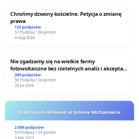
Chrońmy dzwony kościelne. Petycja o zmianę
prawa
123 podpisów
57 Podpisy / 24 godzin
4 Aug 2026
Nie zgadzamy się na wielkie farmy
fotowoltaiczne bez rzetelnych analiz i akceptacji
mieszkańców
209 podpisów
56 Podpisy / 24 godzin
29 Jul 2026
Stop halom Hillwood w Gminie Michałowice
2 509 podpisów
53 Podpisy / 24 godzin
3 Feb 2023