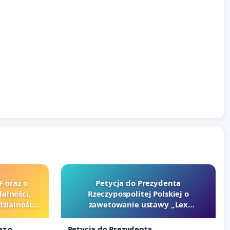
GO
F oraz o
Petycja do Prezydenta
alności,
Rzeczypospolitej Polskiej o
zialności
zawetowanie ustawy „Lex
urzędników
Szarlatan”
az o
Petycja do Prezydenta