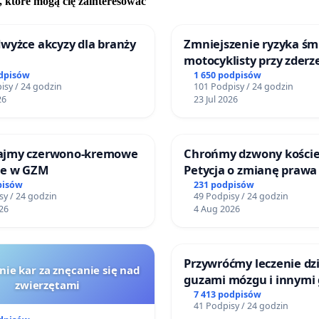
, które mogą cię zainteresować
znym i stale rosnącym obciążeniem, w szczególności w
h do centrum Wrocławia, co prowadzi do utraty jego
wyżce akcyzy dla branży
Zmniejszenie ryzyka śm
towości w godzinach szczytu oraz systematycznego
motocyklisty przy zderz
ia czasów przejazdu.
barierą energochłonną
odpisów
1 650 podpisów
isy / 24 godzin
101 Podpisy / 24 godzin
26
23 Jul 2026
rzystanku kolejowego Bieńkowice/Zacharzyce (w rejonie
–Zacharzyc) mogłaby istotnie poprawić dostępność
tu publicznego, odciążyć układ drogowy oraz zwiększyć
ajmy czerwono-kremowe
Chrońmy dzwony koście
ransportu zbiorowego w codziennych podróżach
je w GZM
Petycja o zmianę prawa
ńców.
pisów
231 podpisów
sy / 24 godzin
49 Podpisy / 24 godzin
26
4 Aug 2026
ek ten mógłby również pełnić kluczową rolę w rozwoju
lomeracyjnej i stanowić istotny element zrównoważonego
transportowego całej aglomeracji wrocławskiej. Warto
Przywróćmy leczenie dzi
nie kar za znęcanie się nad
ić, że proponowana odległość między przystankami (ok. 1
guzami mózgu i innymi
zwierzętami
ci się w standardach nowoczesnej kolei aglomeracyjnej.
litymi do Górnośląskieg
7 413 podpisów
41 Podpisy / 24 godzin
Centrum Zdrowia Dziec