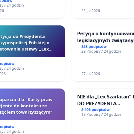
odpisów
z realizacji inwestycji
Katowicach
sy / 24 godzin
026
25 Jul 2026
cja przystanku w południowo-wschodniej części
a pozwoliłaby na:
Petycja o kontynuowani
tycja do Prezydenta
zną poprawę dostępności kolei aglomeracyjnej dla
legislacyjnych związany
zypospolitej Polskiej o
zkańców dynamicznie rozwijających się osiedli w rejonie
reformą prawa rodzinn
853 podpisów
etowanie ustawy „Lex
kowic, Zacharzyc i Radwanic,
29 Podpisy / 24 godzin
Szarlatan”
ugę obszarów, w których planowana jest intensywna
podpisów
udowa mieszkaniowa zgodnie z dokumentami
sy / 24 godzin
istycznymi Gminy Siechnice,
026
27 Jul 2026
aniczenie ruchu samochodowego oraz redukcję korków w
dniowo-wschodniej części Wrocławia,
ne obciążenie kluczowych ciągów komunikacji
NIE dla „Lex Szarlatan”
poparcia dla "Karty praw
chodowej, takich jak ul. Buforowa, DK94 oraz ul.
DO PREZYDENTA
jenta do kontaktu ze
ska,
RZECZYPOSPOLITEJ POL
5 406 podpisów
zęciem towarzyszącym"
18 Podpisy / 24 godzin
kszenie udziału transportu zbiorowego w codziennych
zdach do Wrocławia,
podpisów
ejszenie emisji zanieczyszczeń powietrza i realizację
sy / 24 godzin