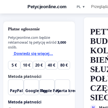
Petycjeonline.com
Przegląda
PL ▼
Płatne ogłoszenie
PET
Petycjeonline.com będzie
BUD
reklamować tę petycję wśród
3,000
osób.
KO
Dowiedz się więcej...
BIE
5 €
10 €
20 €
40 €
80 €
SŁU
Metoda płatności
POŁ
CZĘ
PayPal
Google Pay
Apple Pay
Karta kredytowa
SIE
Metoda płatności
Mart
M