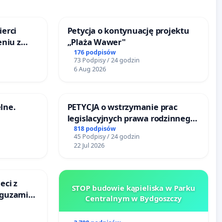
ierci
Petycja o kontynuację projektu
eniu z
„Plaża Wawer"
176 podpisów
73 Podpisy / 24 godzin
6 Aug 2026
lne.
PETYCJA o wstrzymanie prac
legislacyjnych prawa rodzinnego
narażających ofiary przemocy
818 podpisów
45 Podpisy / 24 godzin
22 Jul 2026
eci z
STOP budowie kąpieliska w Parku
 guzami
Centralnym w Bydgoszczy
o
ka w