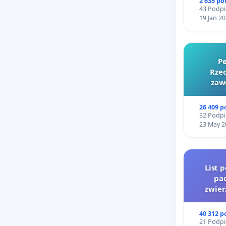
2 635 p
Korzyści 
43 Podpi
19 Jan 2
Lokaliza
Wrocławi
Pe
znac
Rzec
mies
zaw
Bień
obsł
26 409 
zab
32 Podpi
plan
23 May 2
ogr
połu
real
List 
samo
pac
Opol
zwier
zwię
doja
40 312 
zmni
21 Podpi