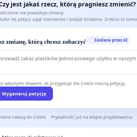
Czy jest jakaś rzecz, którą pragniesz zmienić?
ny wzrost liczby mieszkańców, a projekt Planu Ogólnego
echnice przewiduje dalszą, bardzo intensywną zabudowę,
Milczenie nie powoduje zmiany.
Autor tej petycji zajął stanowisko i podjął działanie. Zrobisz to samo
nie w rejonie Zacharzyc.
kwatnej infrastruktury transportu zbiorowego w
Zasilane przez AI
sz zmianę, którą chcesz zobaczyć
 do dynamicznie rosnącej liczby mieszkańców prowadzi
matycznego wzrostu uzależnienia od transportu
alnego. W konsekwencji skutkuje to narastającymi i
jącymi się problemami komunikacyjnymi, w tym
żeniem układu drogowego oraz coraz większymi korkami,
z własnymi słowami. AI przygotuje dla Ciebie mocną petycję.
ż dziś stanowią realny problem dla mieszkańców. Jeżeli nie
Wygeneruj petycję
podjęte działania w zakresie rozwoju szybkiej i dostępnej
ywy transportowej w postaci kolei aglomeracyjnej,
 ta będzie się dalej pogarszać wraz z intensyfikacją
 dane należą do Ciebie
Prywatność już na etapie projektowania
y i wzrostem liczby mieszkańców.
ogowy w tej części miasta i gminy znajduje się obecnie