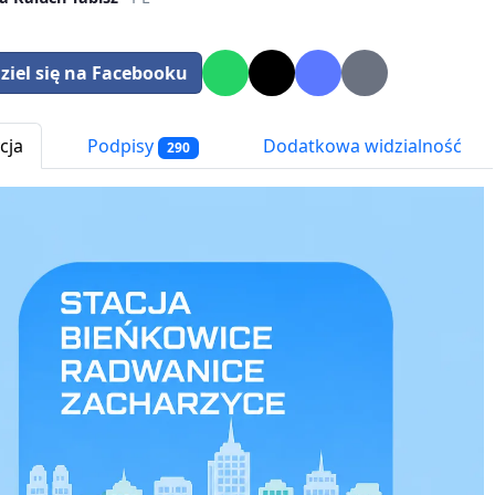
ziel się na Facebooku
cja
Podpisy
Dodatkowa widzialność
290