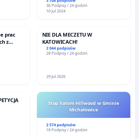
3 708 podpisów
36 Podpisy / 24 godzin
10 Jul 2024
e prac
NIE DLA MECZETU W
ch z
KATOWICACH!
ego
2 044 podpisów
28 Podpisy / 24 godzin
29 Jul 2026
 PETYCJA
Stop halom Hillwood w Gminie
Michałowice
SKIEJ
2 574 podpisów
18 Podpisy / 24 godzin