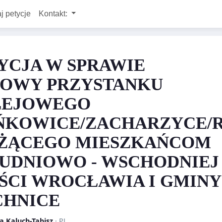
j petycje
Kontakt:
YCJA W SPRAWIE
OWY PRZYSTANKU
LEJOWEGO
ŃKOWICE/ZACHARZYCE/
ŻĄCEGO MIESZKAŃCOM
UDNIOWO - WSCHODNIEJ
ŚCI WROCŁAWIA I GMINY
CHNICE
a Kaluch-Tabisz
· PL