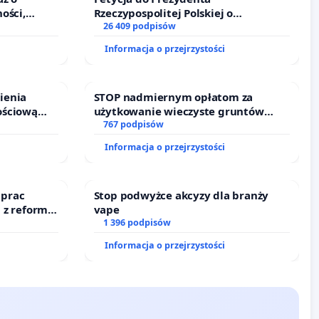
ości,
Rzeczypospolitej Polskiej o
alności
zawetowanie ustawy „Lex Szarlatan”
26 409 podpisów
zędników i
Informacja o przejrzystości
ienia
STOP nadmiernym opłatom za
ościową
użytkowanie wieczyste gruntów
o leczenia
zajmowanych przez rodzinne ogrody
767 podpisów
ycznych.
działkowe.
Informacja o przejrzystości
 prac
Stop podwyżce akcyzy dla branży
 z reformą
vape
1 396 podpisów
Informacja o przejrzystości