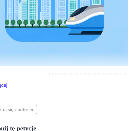
PKP POLSKIE LINIE KOLEJOWE S.A.
ęcej
ZARZĄD
ul. Targowa 74
03-734 Warszawa
ktuj się z autorem
nij tę petycję