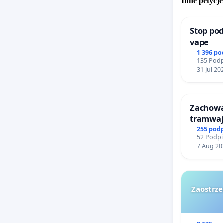
Inne petycje
pod znac
relacjac
Stop pod
przepus
vape
wydłużan
1 396 p
135 Podp
31 Jul 20
Budowa p
Radwanic
transpor
Zachow
udział t
tramwa
mieszka
255 pod
52 Podpi
7 Aug 20
Przystan
kolei ag
systemu 
Zaostrze
podkreśl
km) mieś