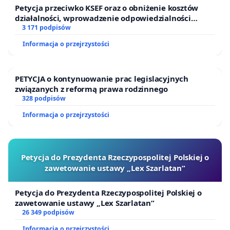
Petycja przeciwko KSEF oraz o obniżenie kosztów
działalności, wprowadzenie odpowiedzialności
finansowej kluczowych urzędników i sędziów
3 171 podpisów
Informacja o przejrzystości
PETYCJA o kontynuowanie prac legislacyjnych
związanych z reformą prawa rodzinnego
328 podpisów
Informacja o przejrzystości
Petycja do Prezydenta Rzeczypospolitej Polskiej o
zawetowanie ustawy „Lex Szarlatan”
Petycja do Prezydenta Rzeczypospolitej Polskiej o
zawetowanie ustawy „Lex Szarlatan”
26 349 podpisów
Informacja o przejrzystości